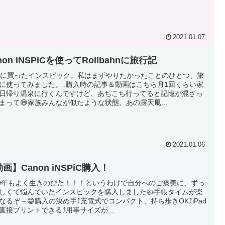
2021.01.07
non iNSPiCを使ってRollbahnに旅行記
月に買ったインスピック。私はまずやりたかったことのひとつ、旅
に使ってみました。↓購入時の記事＆動画はこちら月1回くらい家
日帰り温泉に行くんですけど、あちこち行ってると記憶が混ざっ
まって😅家族みんなが似たような状態。あの露天風...
2021.01.06
画】Canon iNSPiC購入！
20年もよく生きのびた！！！というわけで自分へのご褒美に、ずっ
しくて悩んでいたインスピックを購入しました👍手帳タイムが楽
なるぞ～😁購入の決め手⤴️充電式でコンパクト、持ち歩きOK⤴️iPad
直接プリントできる⤴️用事サイズが...