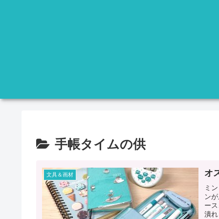
手帳タイムの供
オ
文具＆画材
ミン
ンが
ース
潰れ