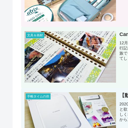
Ca
文具＆画材
12
行記
族で
てし
【動
手帳タイムの供
20
と欲
しく
から