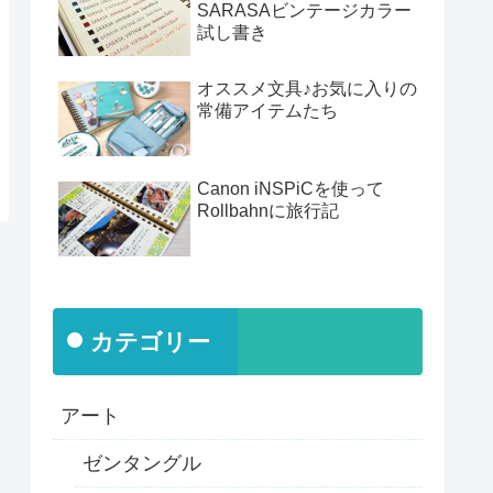
SARASAビンテージカラー
試し書き
オススメ文具♪お気に入りの
常備アイテムたち
Canon iNSPiCを使って
Rollbahnに旅行記
カテゴリー
アート
ゼンタングル