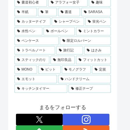
書道初心者
アラフォー女子
趣味
半紙
筆
書道
SARASA
カッターナイフ
シャープペン
蛍光ペン
水性ペン
ボールペン
ミントカラー
ペンケース
限定ロルバーン
トラベルノート
旅行記
はさみ
スティックのり
無印良品
フィットカット
MONO
ピット
モノグラフ
定規
エモット
ハンドクリーム
キッチンタイマー
修正テープ
まるをフォローする