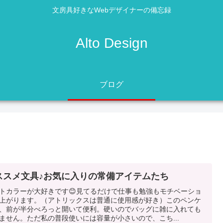
文房具好きなWebデザイナーの備忘録
Alto Design
ブログ
ススメ文具♪お気に入りの常備アイテムたち
トカラーが大好きです😊見てるだけで仕事も勉強もモチベーショ
上がります。（アトリックスは普通に使用感が好き）このペンケ
、前が半分べろっと開いて便利。硬いのでバッグに雑に入れても
ません。ただ私の普段使いには容量が小さいので、こち...