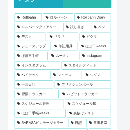
Rollbahn
ロルバーン
Rollbahn Diary
ロルバーンダイアリー
試し書き
ペン
デスク
サラサ
ピグマ
ジュースアップ
筆記用具
ほぼ日weeks
ほぼ日手帳
ムーミン
Instagram
インスタグラム
スタイルフィット
ハイテック
ジュース
シグノ
一言日記
フリクションボール
習慣トラッカー
ハビットトラッカー
スケジュール管理
スケジュール帳
ほぼ日手帳weeks
裏抜けテスト
SARASAビンテージカラー
日記
書道教室