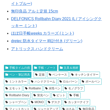
イトブルー)
無印良品 アルミ定規 15cm
DELFONICS Rollbahn Diary 2021 (L / アイシングク
ッキー ミント)
ほぼ日手帳weeks カラーズ (ミント)
dretec 防水タイマー 時計付き (グリーン)
アトリックス ハンドクリーム
手帳タイムの供
手帳・ノート
文具＆画材
ペン・筆記用具
定規
ペンケース
キッチンタイマー
ミントカラー
ハンドクリーム
ロルバーン
ボールペン
エモット
Rollbahn
水性ペン
モノグラフ
Rollbahn Diary
蛍光ペン
ピット
手帳
シャープペン
MONO
デスク
カッターナイフ
フィットカット
ジュースアップ
はさみ
無印良品