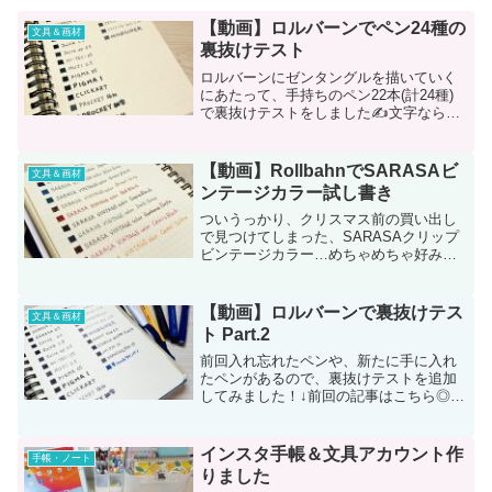
【動画】ロルバーンでペン24種の
文具＆画材
裏抜けテスト
ロルバーンにゼンタングルを描いていく
にあたって、手持ちのペン22本(計24種)
で裏抜けテストをしました✍️文字ならOK
でも、塗りつぶし部分とか、けっこう裏
までインクが染みちゃったりするんです
よね😵結果は……◎裏に影響しない！◎
【動画】RollbahnでSARASAビ
文具＆画材
プロッキー紙用...
ンテージカラー試し書き
ついうっかり、クリスマス前の買い出し
で見つけてしまった、SARASAクリップ
ビンテージカラー…めちゃめちゃ好みの
色展開で……あまりにも使い勝手が良さ
そうで……気付いたら全色揃ってました
（沼）というわけで恒例の（？）ロルバ
【動画】ロルバーンで裏抜けテス
文具＆画材
ーンで試し書き＆裏抜...
ト Part.2
前回入れ忘れたペンや、新たに手に入れ
たペンがあるので、裏抜けテストを追加
してみました！↓前回の記事はこちら◎裏
に影響しない！◎uni PiN 02PILOT
DRAWING PEN 05△部分的に若干裏に滲
む△EMOTT fine 0.4（...
インスタ手帳＆文具アカウント作
手帳・ノート
りました