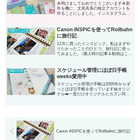
🎍明けましておめでとうございます🎍新
年を機に、文房具系の独立アカウントを
作ることにしました。インスタグラム手
帳＆文具専用アカウント
@altodesign.note思い返せば小学生の頃
から、筆記具や画材、紙ものなど文房具
Canon iNSPiCを使ってRollbahn
手帳タイムの供
が大好き...
に旅行記
12月に買ったインスピック。私はまずや
りたかったことのひとつ、旅行記に使っ
てみました。↓購入時の記事＆動画はこち
ら月1回くらい家族で日帰り温泉に行くん
ですけど、あちこち行ってると記憶が混
ざってしまって😅家族みんなが似たよう
スケジュール管理にほぼ日手帳
手帳の中身
な状態。あの露天風...
weeks愛用中
スケジュール管理の手帳は2005年からず
っとほぼ日手帳を使っています📖オリジ
ナル➡️一度だけオリジナルとカズン同時
使用➡️weeks…と変遷してきました。一
度weeksを使ってみると、私の用途とカ
バンにピッタリのサイズ！それから毎年
week...
Canon iNSPiCを使ってRollbahnに旅行記