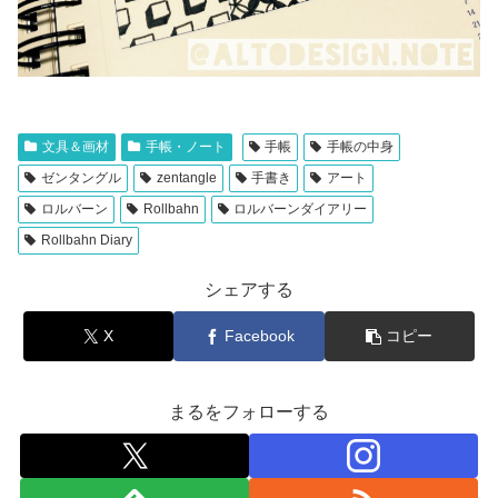
文具＆画材
手帳・ノート
手帳
手帳の中身
ゼンタングル
zentangle
手書き
アート
ロルバーン
Rollbahn
ロルバーンダイアリー
Rollbahn Diary
シェアする
X
Facebook
コピー
まるをフォローする