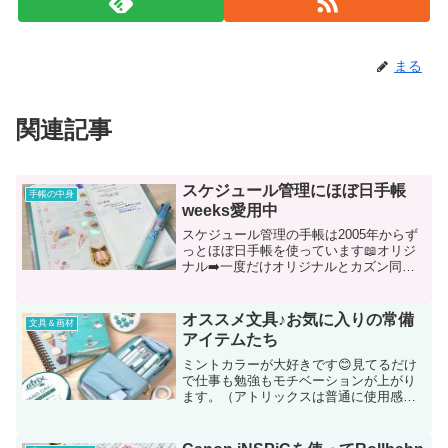
まる
関連記事
スケジュール管理にほぼ日手帳
手帳の中身
weeks愛用中
スケジュール管理の手帳は2005年からず
っとほぼ日手帳を使っています📖オリジ
ナル➡️一度だけオリジナルとカズン同時
使用➡️weeks…と変遷してきました。一
度weeksを使ってみると、私の用途とカ
バンにピッタリのサイズ！それから毎年
オススメ文具♪お気に入りの常備
文具＆画材
week...
アイテムたち
ミントカラーが大好きです😊見てるだけ
で仕事も勉強もモチベーションが上がり
ます。（アトリックスは普通に使用感が
好き）このペンケース、前が半分べろっ
と開いて便利。硬いのでバッグに雑に入
れても潰れません。ただ私の普段使いに