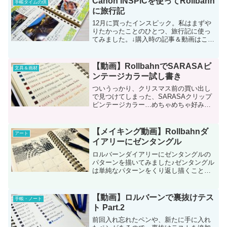
Canon iNSPiCを使ってRollbahn
手帳タイムの供
は容量が小さいので、こち...
に旅行記
12月に買ったインスピック。私はまずや
りたかったことのひとつ、旅行記に使っ
てみました。↓購入時の記事＆動画はこち
ら月1回くらい家族で日帰り温泉に行くん
ですけど、あちこち行ってると記憶が混
ざってしまって😅家族みんなが似たよう
【動画】RollbahnでSARASAビ
文具＆画材
な状態。あの露天風...
ンテージカラー試し書き
ついうっかり、クリスマス前の買い出し
で見つけてしまった、SARASAクリップ
ビンテージカラー…めちゃめちゃ好みの
色展開で……あまりにも使い勝手が良さ
そうで……気付いたら全色揃ってました
（沼）というわけで恒例の（？）ロルバ
【メイキング動画】Rollbahnダ
アート
ーンで試し書き＆裏抜...
イアリーにゼンタングル
ロルバーンダイアリーにゼンタングルの
パターンを描いてみました♪ゼンタングル
は単純なパターンをくり返し描くこと
で、いつの間にか集中して瞑想効果が得
られて頭スッキリ✨ストレス解消✨という
アートメソッドです。絵心が無くても公
【動画】ロルバーンで裏抜けテス
手帳・ノート
式本に載ってる書き順通...
ト Part.2
前回入れ忘れたペンや、新たに手に入れ