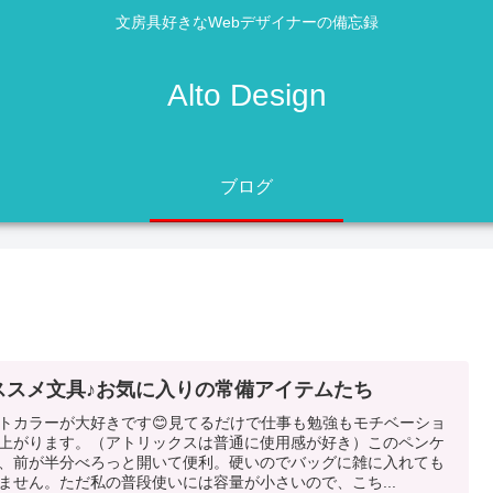
文房具好きなWebデザイナーの備忘録
Alto Design
ブログ
ススメ文具♪お気に入りの常備アイテムたち
トカラーが大好きです😊見てるだけで仕事も勉強もモチベーショ
上がります。（アトリックスは普通に使用感が好き）このペンケ
、前が半分べろっと開いて便利。硬いのでバッグに雑に入れても
ません。ただ私の普段使いには容量が小さいので、こち...