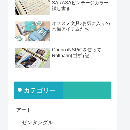
SARASAビンテージカラー
試し書き
オススメ文具♪お気に入りの
常備アイテムたち
Canon iNSPiCを使って
Rollbahnに旅行記
カテゴリー
アート
ゼンタングル