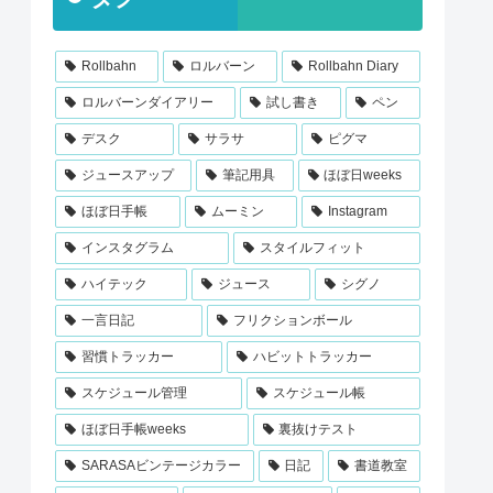
Rollbahn
ロルバーン
Rollbahn Diary
ロルバーンダイアリー
試し書き
ペン
デスク
サラサ
ピグマ
ジュースアップ
筆記用具
ほぼ日weeks
ほぼ日手帳
ムーミン
Instagram
インスタグラム
スタイルフィット
ハイテック
ジュース
シグノ
一言日記
フリクションボール
習慣トラッカー
ハビットトラッカー
スケジュール管理
スケジュール帳
ほぼ日手帳weeks
裏抜けテスト
SARASAビンテージカラー
日記
書道教室