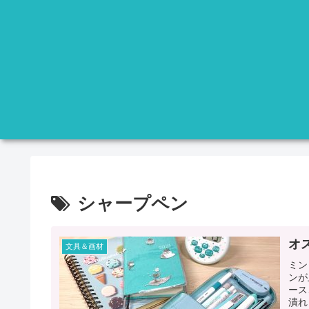
シャープペン
オ
文具＆画材
ミン
ンが
ース
潰れ