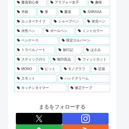
書道初心者
アラフォー女子
趣味
半紙
筆
書道
SARASA
カッターナイフ
シャープペン
蛍光ペン
水性ペン
ボールペン
ミントカラー
ペンケース
限定ロルバーン
トラベルノート
旅行記
はさみ
スティックのり
無印良品
フィットカット
MONO
ピット
モノグラフ
定規
エモット
ハンドクリーム
キッチンタイマー
修正テープ
まるをフォローする