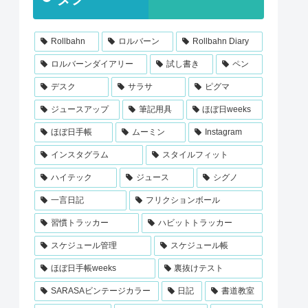
Rollbahn
ロルバーン
Rollbahn Diary
ロルバーンダイアリー
試し書き
ペン
デスク
サラサ
ピグマ
ジュースアップ
筆記用具
ほぼ日weeks
ほぼ日手帳
ムーミン
Instagram
インスタグラム
スタイルフィット
ハイテック
ジュース
シグノ
一言日記
フリクションボール
習慣トラッカー
ハビットトラッカー
スケジュール管理
スケジュール帳
ほぼ日手帳weeks
裏抜けテスト
SARASAビンテージカラー
日記
書道教室