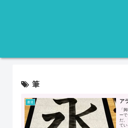
筆
ア
書道
「興
ーで
だ、
てい