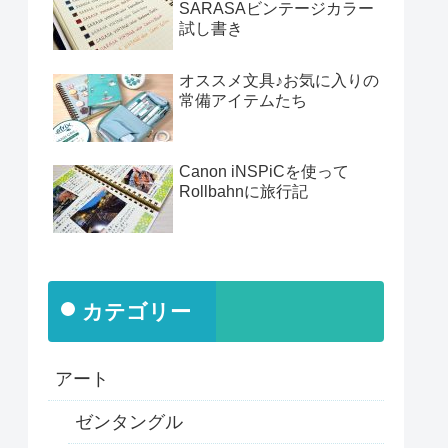
SARASAビンテージカラー
試し書き
オススメ文具♪お気に入りの
常備アイテムたち
Canon iNSPiCを使って
Rollbahnに旅行記
カテゴリー
アート
ゼンタングル