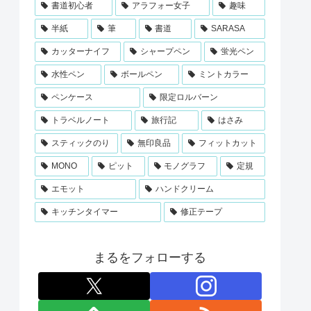
書道初心者
アラフォー女子
趣味
半紙
筆
書道
SARASA
カッターナイフ
シャープペン
蛍光ペン
水性ペン
ボールペン
ミントカラー
ペンケース
限定ロルバーン
トラベルノート
旅行記
はさみ
スティックのり
無印良品
フィットカット
MONO
ピット
モノグラフ
定規
エモット
ハンドクリーム
キッチンタイマー
修正テープ
まるをフォローする