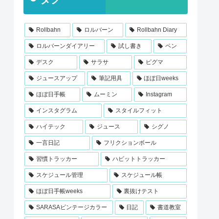
Rollbahn
ロルバーン
Rollbahn Diary
ロルバーンダイアリー
試し書き
ペン
デスク
サラサ
ピグマ
ジュースアップ
筆記用具
ほぼ日weeks
ほぼ日手帳
ムーミン
Instagram
インスタグラム
スタイルフィット
ハイテック
ジュース
シグノ
一言日記
フリクションボール
習慣トラッカー
ハビットトラッカー
スケジュール管理
スケジュール帳
ほぼ日手帳weeks
裏抜けテスト
SARASAビンテージカラー
日記
書道教室