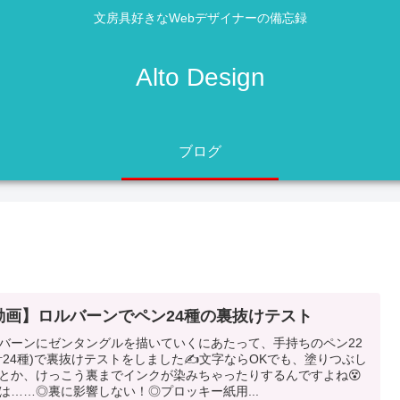
文房具好きなWebデザイナーの備忘録
Alto Design
ブログ
動画】ロルバーンでペン24種の裏抜けテスト
バーンにゼンタングルを描いていくにあたって、手持ちのペン22
計24種)で裏抜けテストをしました✍️文字ならOKでも、塗りつぶし
とか、けっこう裏までインクが染みちゃったりするんですよね😵
は……◎裏に影響しない！◎プロッキー紙用...