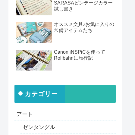
SARASAビンテージカラー
試し書き
オススメ文具♪お気に入りの
常備アイテムたち
Canon iNSPiCを使って
Rollbahnに旅行記
カテゴリー
アート
ゼンタングル