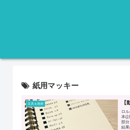
紙用マッキー
【
文具＆画材
ロル
本(
部分
結果