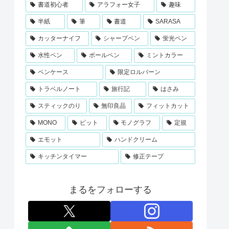
書道初心者
アラフォー女子
趣味
半紙
筆
書道
SARASA
カッターナイフ
シャープペン
蛍光ペン
水性ペン
ボールペン
ミントカラー
ペンケース
限定ロルバーン
トラベルノート
旅行記
はさみ
スティックのり
無印良品
フィットカット
MONO
ピット
モノグラフ
定規
エモット
ハンドクリーム
キッチンタイマー
修正テープ
まるをフォローする